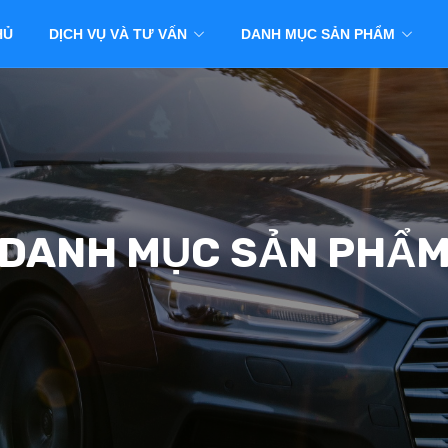
HỦ
DỊCH VỤ VÀ TƯ VẤN
DANH MỤC SẢN PHẨM
DANH MỤC SẢN PHẨ