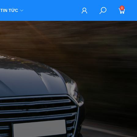
0
TIN TỨC
M