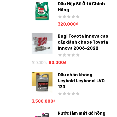
Dầu Hộp Số Ô tô Chính
Hãng
320,000
₫
Bugi Toyota Innova cao
cấp dành cho xe Toyota
Innova 2006-2022
80,000
₫
100,000
₫
Dầu chân không
Leybold Leybonol LVO
130
3,500,000
₫
Nước làm mát đỏ hồng