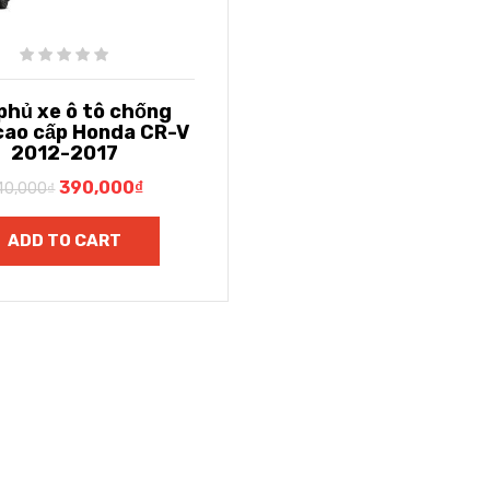
 phủ xe ô tô chống
cao cấp Honda CR-V
2012-2017
390,000
₫
40,000
₫
ADD TO CART