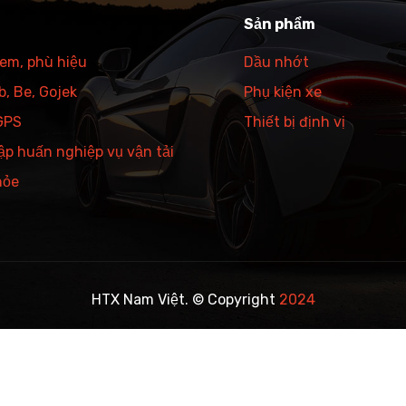
Sản phẩm
tem, phù hiệu
Dầu nhớt
, Be, Gojek
Phụ kiện xe
 GPS
Thiết bị định vị
ập huấn nghiệp vụ vận tải
hỏe
HTX Nam Việt. © Copyright
2024