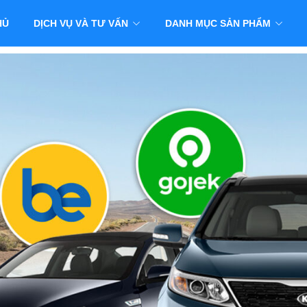
HỦ
DỊCH VỤ VÀ TƯ VẤN
DANH MỤC SẢN PHẨM