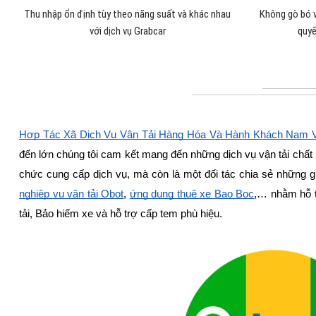
Thu nhập ổn định tùy theo năng suất và khác nhau
Không gò bó v
với dịch vụ Grabcar
quyế
Hợp Tác Xã Dịch Vụ Vận Tải Hàng Hóa Và Hành Khách Nam V
đến lớn chúng tôi cam kết mang đến những dịch vụ vận tải chất 
chức cung cấp dịch vụ, mà còn là một đối tác chia sẻ những g
nghiệp vụ vận tải Obot
,
ứng dụng thuê xe Bao Bọc
,… nhằm hỗ t
tải, Bảo hiểm xe và hỗ trợ cấp tem phù hiệu.