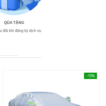
QÙA TẶNG
 đãi khi đăng ký dịch vụ
-13%