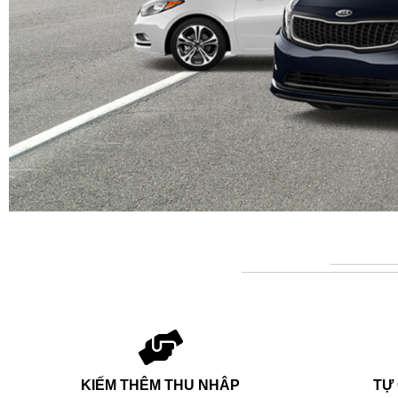
KIẾM THÊM THU NHÂP
TỰ 