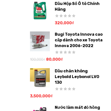
Dầu Hộp Số Ô tô Chính
Hãng
320,000
₫
Bugi Toyota Innova cao
cấp dành cho xe Toyota
Innova 2006-2022
80,000
₫
100,000
₫
Dầu chân không
Leybold Leybonol LVO
130
3,500,000
₫
Nước làm mát đỏ hồng