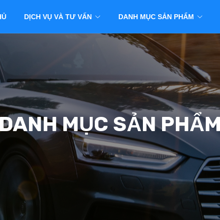
HỦ
DỊCH VỤ VÀ TƯ VẤN
DANH MỤC SẢN PHẨM
DANH MỤC SẢN PHẨ