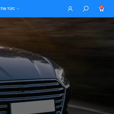
0
TIN TỨC
M