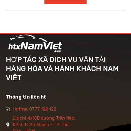
HỢP TÁC XÃ DỊCH VỤ VẬN TẢI
HÀNG HÓA VÀ HÀNH KHÁCH NAM
VIỆT
Thông tin liên hệ
Hotline: 0777 122 122
Địa chỉ: 4/18B đường Trần Não,
KP. 3, P. An Khánh - TP Thủ
Đức - HCM