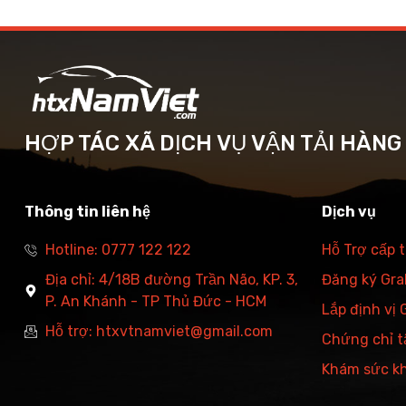
HỢP TÁC XÃ DỊCH VỤ VẬN TẢI HÀN
Thông tin liên hệ
Dịch vụ
Hotline: 0777 122 122
Hỗ Trợ cấp 
Địa chỉ: 4/18B đường Trần Não, KP. 3,
Đăng ký Grab
P. An Khánh - TP Thủ Đức - HCM
Lắp định vị
Hỗ trợ: htxvtnamviet@gmail.com
Chứng chỉ t
Khám sức k