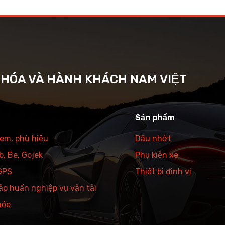
G HÓA VÀ HÀNH KHÁCH NAM VIỆT
Sản phẩm
tem, phù hiệu
Dầu nhớt
, Be, Gojek
Phụ kiện xe
 GPS
Thiết bị định vị
ập huấn nghiệp vụ vận tải
hỏe