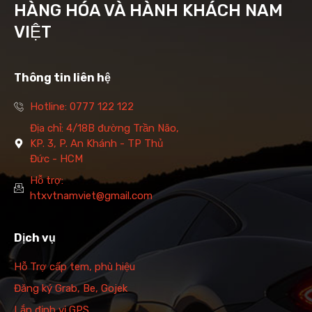
HÀNG HÓA VÀ HÀNH KHÁCH NAM
VIỆT
Thông tin liên hệ
Hotline: 0777 122 122
Địa chỉ: 4/18B đường Trần Não,
KP. 3, P. An Khánh - TP Thủ
Đức - HCM
Hỗ trợ:
htxvtnamviet@gmail.com
Dịch vụ
Hỗ Trợ cấp tem, phù hiệu
Đăng ký Grab, Be, Gojek
Lắp định vị GPS