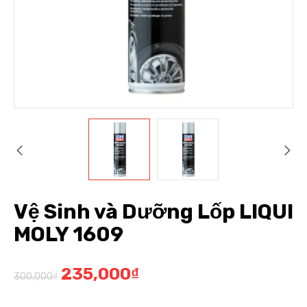
Vệ Sinh và Dưỡng Lốp LIQUI
MOLY 1609
235,000
₫
300,000
₫