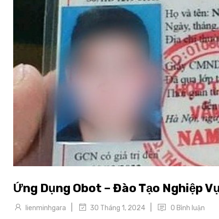
Ứng Dụng Obot – Đào Tạo Nghiệp Vụ
|
|
lienminhgara
0 Bình luận
30 Tháng 1, 2024