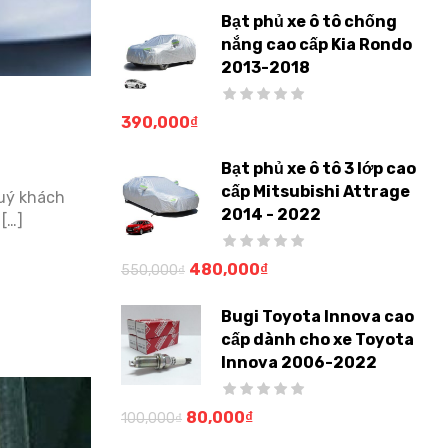
Bạt phủ xe ô tô chống
nắng cao cấp Kia Rondo
2013-2018
390,000
₫
Bạt phủ xe ô tô 3 lớp cao
cấp Mitsubishi Attrage
quý khách
2014 - 2022
[…]
480,000
₫
550,000
₫
Bugi Toyota Innova cao
cấp dành cho xe Toyota
Innova 2006-2022
80,000
₫
100,000
₫